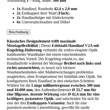
Ausführung
1
– teilig, Maße:
300 mm
1x
Handlauf, Rundrohr
42,4 x 2,0 mm
2x
Endkappen ihrer Wahl (
Flach
)
2x
Handlaufträger mit Abdeckrosette
6x
Universalschrauben und Dübel
Beschreibung
Klassisches Designelement trifft maximale
Montageflexibilität
| Dieser
Edelstahl Handlauf V2A mit
Kugelring-Halterung
verbindet die zeitlos-elegante Optik
traditioneller Wandhalter mit einem entscheidenden
technischen Vorteil: Der Kugelring erlaubt es, das
Handlaufrohr während der Montage
flexibel nach links und
rechts auszurichten,
so lassen sich kleinere
Wandunebenheiten oder Maßabweichungen problemlos
ausgleichen, ohne Kompromisse bei Stabilität oder Optik. Sie
konfigurieren Ihren Handlauf in drei einfachen Schritten:
Wählen Sie die
Länge millimetergenau zwischen 300 mm
und 10.000 mm
, den Außendurchmesser
Ø 33,7 mm für
eine filigrane, dezente Wirkung
oder
Ø 42,4 mm für eine
kräftigere, präsentere Optik
, und entscheiden Sie sich für
eine der drei
Endkappen-Varianten
: flach für eine
puristisch-moderne Linienführung, gewölbt für sanfte