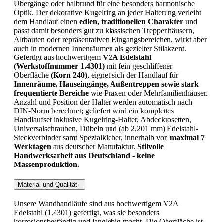
Übergänge oder halbrund für eine besonders harmonische
Optik. Der dekorative Kugelring an jeder Halterung verleiht
dem Handlauf einen
edlen, traditionellen Charakter
und
passt damit besonders gut zu klassischen Treppenhäusern,
Altbauten oder repräsentativen Eingangsbereichen, wirkt aber
auch in modernen Innenräumen als gezielter Stilakzent.
Gefertigt aus hochwertigem
V2A Edelstahl
(Werkstoffnummer 1.4301)
mit fein geschliffener
Oberfläche
(Korn 240)
, eignet sich der Handlauf für
Innenräume, Hauseingänge, Außentreppen sowie stark
frequentierte Bereiche
wie Praxen oder Mehrfamilienhäuser.
Anzahl und Position der Halter werden automatisch nach
DIN-Norm berechnet; geliefert wird ein komplettes
Handlaufset inklusive Kugelring-Halter, Abdeckrosetten,
Universalschrauben, Dübeln und (ab 2.201 mm) Edelstahl-
Steckverbinder samt Spezialkleber, innerhalb von
maximal 7
Werktagen
aus deutscher Manufaktur.
Stilvolle
Handwerksarbeit aus Deutschland - keine
Massenproduktion.
Material und Qualität
Unsere Wandhandläufe sind aus hochwertigem V2A
Edelstahl (1.4301) gefertigt, was sie besonders
korrosionsbeständig und langlebig macht. Die Oberfläche ist