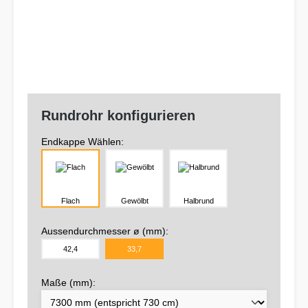
Rundrohr konfigurieren
Endkappe Wählen:
Flach
Gewölbt
Halbrund
Aussendurchmesser ø (mm):
42,4
33,7
Maße (mm):