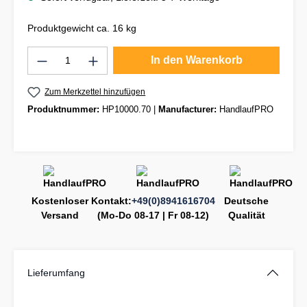
Produktgewicht ca. 16 kg
Produkt Anzahl: Gib den gewünschten Wert
In den Warenkorb
Zum Merkzettel hinzufügen
Produktnummer:
HP10000.70
|
Manufacturer:
HandlaufPRO
Kostenloser
Kontakt:
+49(0)8941616704
Deutsche
Versand
(Mo-Do 08-17 | Fr 08-12)
Qualität
Lieferumfang