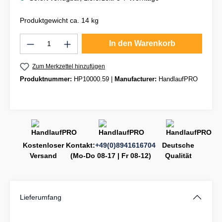
Produktgewicht ca. 14 kg
Produkt Anzahl: Gib den gewünschten Wert
In den Warenkorb
Zum Merkzettel hinzufügen
Produktnummer:
HP10000.59
|
Manufacturer:
HandlaufPRO
Kostenloser
Kontakt:
+49(0)8941616704
Deutsche
Versand
(Mo-Do 08-17 | Fr 08-12)
Qualität
Lieferumfang