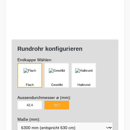
Rundrohr konfigurieren
Endkappe Wählen:
Flach
Gewölbt
Halbrund
Aussendurchmesser ø (mm):
42,4
33,7
Maße (mm):