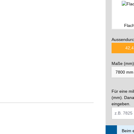
Flac
Aussendurc
42,4
Maße (mm)
Für eine mi
(mm). Dana
eingeben.
Beim e