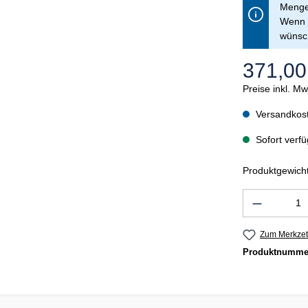
Menge 
Wenn S
wünsch
371,00
Preise inkl. M
Versandkost
Sofort verfü
Produktgewicht
Produkt 
Zum Merkzet
Produktnumme