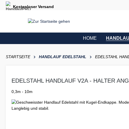
e springen
Zur Hauptnavigation springen
Kostenloser Versand
HOME
HANDLAU
STARTSEITE
HANDLAUF EDELSTAHL
EDELSTAHL HAND
EDELSTAHL HANDLAUF V2A - HALTER AN
0,3m - 10m