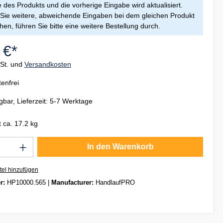
des Produkts und die vorherige Eingabe wird aktualisiert.
ie weitere, abweichende Eingaben bei dem gleichen Produkt
en, führen Sie bitte eine weitere Bestellung durch.
 €*
wSt. und
Versandkosten
enfrei
gbar, Lieferzeit: 5-7 Werktage
 ca. 17.2 kg
Anzahl: Gib den gewünschten Wert ein oder
In den Warenkorb
tel hinzufügen
r:
HP10000.565
|
Manufacturer:
HandlaufPRO