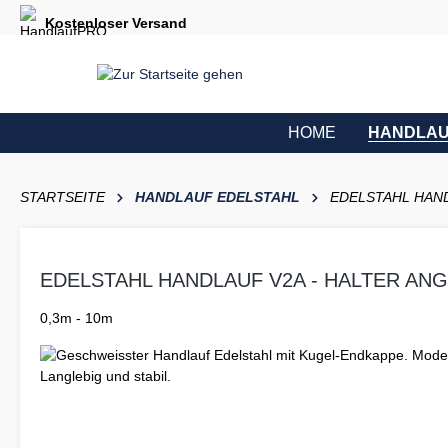
e springen
Zur Hauptnavigation springen
Kostenloser Versand
HOME
HANDLAU
STARTSEITE
HANDLAUF EDELSTAHL
EDELSTAHL HAND
EDELSTAHL HANDLAUF V2A - HALTER AN
0,3m - 10m