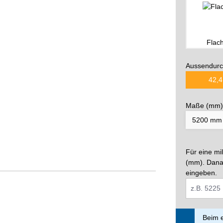
Flac
Aussendurc
42,4
Maße (mm)
Für eine mi
(mm). Dana
eingeben.
Beim e