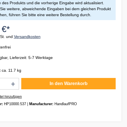
des Produkts und die vorherige Eingabe wird aktualisiert.
ie weitere, abweichende Eingaben bei dem gleichen Produkt
en, führen Sie bitte eine weitere Bestellung durch.
 €*
wSt. und
Versandkosten
enfrei
gbar, Lieferzeit: 5-7 Werktage
 ca. 11.7 kg
Anzahl: Gib den gewünschten Wert ein oder
In den Warenkorb
tel hinzufügen
r:
HP10000.537
|
Manufacturer:
HandlaufPRO