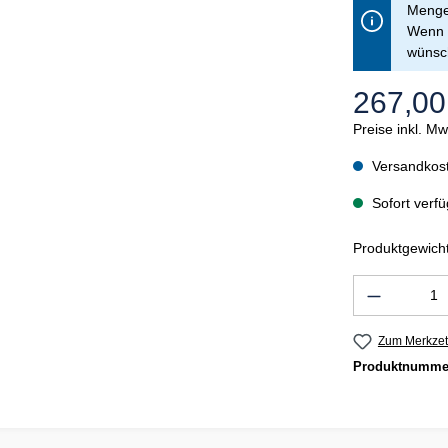
Menge 
Wenn S
wünsch
267,00
Preise inkl. M
Versandkost
Sofort verfü
Produktgewicht
Produkt 
Zum Merkzet
Produktnumme