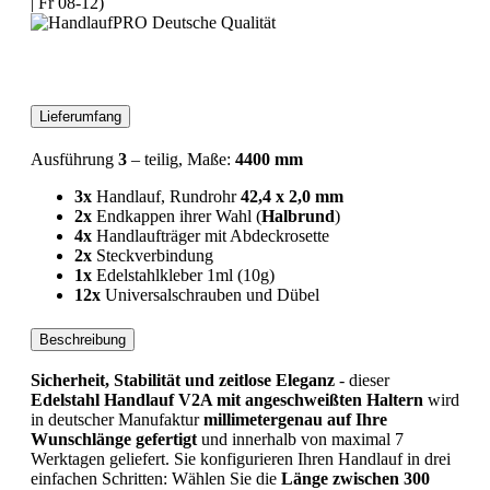
| Fr 08-12)
Deutsche Qualität
Lieferumfang
Ausführung
3
– teilig, Maße:
4400 mm
3x
Handlauf, Rundrohr
42,4 x 2,0 mm
2x
Endkappen ihrer Wahl (
Halbrund
)
4x
Handlaufträger mit Abdeckrosette
2x
Steckverbindung
1x
Edelstahlkleber 1ml (10g)
12x
Universalschrauben und Dübel
Beschreibung
Sicherheit, Stabilität und zeitlose Eleganz
- dieser
Edelstahl Handlauf V2A mit angeschweißten Haltern
wird
in deutscher Manufaktur
millimetergenau auf Ihre
Wunschlänge gefertigt
und innerhalb von maximal 7
Werktagen geliefert. Sie konfigurieren Ihren Handlauf in drei
einfachen Schritten: Wählen Sie die
Länge zwischen 300