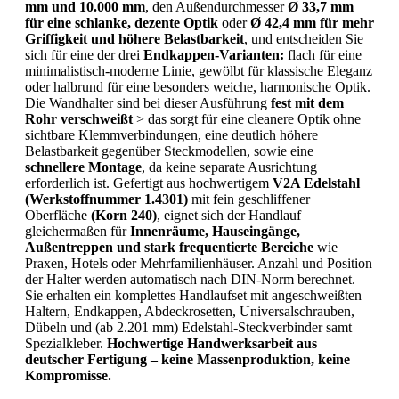
mm und 10.000 mm
, den Außendurchmesser
Ø 33,7 mm
für eine schlanke, dezente Optik
oder
Ø 42,4 mm für mehr
Griffigkeit und höhere Belastbarkeit
, und entscheiden Sie
sich für eine der drei
Endkappen-Varianten:
flach für eine
minimalistisch-moderne Linie, gewölbt für klassische Eleganz
oder halbrund für eine besonders weiche, harmonische Optik.
Die Wandhalter sind bei dieser Ausführung
fest mit dem
Rohr verschweißt
> das sorgt für eine cleanere Optik ohne
sichtbare Klemmverbindungen, eine deutlich höhere
Belastbarkeit gegenüber Steckmodellen, sowie eine
schnellere Montage
, da keine separate Ausrichtung
erforderlich ist. Gefertigt aus hochwertigem
V2A Edelstahl
(Werkstoffnummer 1.4301)
mit fein geschliffener
Oberfläche
(Korn 240)
, eignet sich der Handlauf
gleichermaßen für
Innenräume, Hauseingänge,
Außentreppen und stark frequentierte Bereiche
wie
Praxen, Hotels oder Mehrfamilienhäuser. Anzahl und Position
der Halter werden automatisch nach DIN-Norm berechnet.
Sie erhalten ein komplettes Handlaufset mit angeschweißten
Haltern, Endkappen, Abdeckrosetten, Universalschrauben,
Dübeln und (ab 2.201 mm) Edelstahl-Steckverbinder samt
Spezialkleber.
Hochwertige Handwerksarbeit aus
deutscher Fertigung – keine Massenproduktion, keine
Kompromisse.