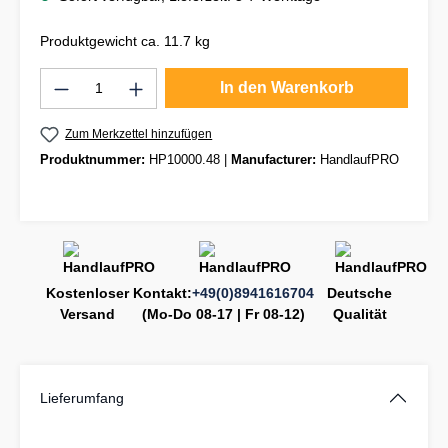
Produktgewicht ca. 11.7 kg
Produkt Anzahl: Gib den gewünschten Wert
In den Warenkorb
Zum Merkzettel hinzufügen
Produktnummer:
HP10000.48
|
Manufacturer:
HandlaufPRO
Kostenloser
Kontakt:
+49(0)8941616704
Deutsche
Versand
(Mo-Do 08-17 | Fr 08-12)
Qualität
Lieferumfang