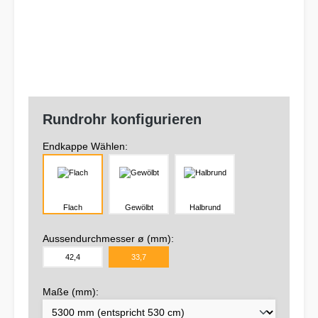
Rundrohr konfigurieren
Endkappe Wählen:
Flach
Gewölbt
Halbrund
Aussendurchmesser ø (mm):
42,4
33,7
Maße (mm):