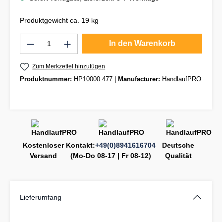
Produktgewicht ca. 19 kg
Produkt Anzahl: Gib den gewünschten Wert
In den Warenkorb
Zum Merkzettel hinzufügen
Produktnummer:
HP10000.477
|
Manufacturer:
HandlaufPRO
Kostenloser
Kontakt:
+49(0)8941616704
Deutsche
Versand
(Mo-Do 08-17 | Fr 08-12)
Qualität
Lieferumfang