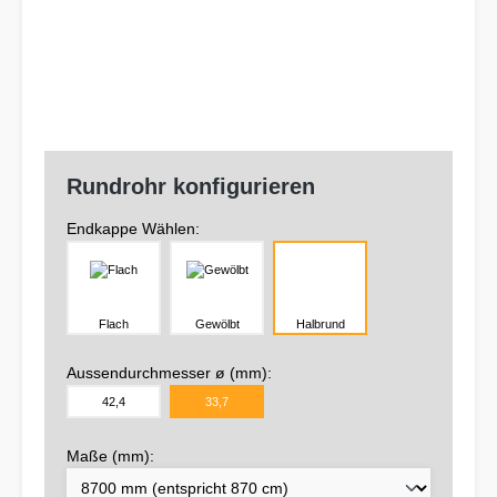
Rundrohr konfigurieren
Endkappe Wählen:
Flach
Gewölbt
Halbrund
Aussendurchmesser ø (mm):
42,4
33,7
Maße (mm):