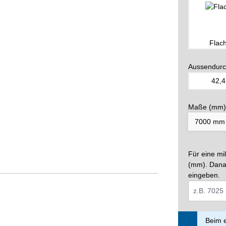
Flac
Aussendurc
42,4
Maße (mm)
Für eine mi
(mm). Dana
eingeben.
Beim e