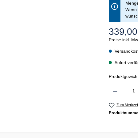
Menge 
Wenn S
wünsch
339,00
Preise inkl. M
Versandkost
Sofort verfü
Produktgewicht
Produkt 
Zum Merkzet
Produktnumme