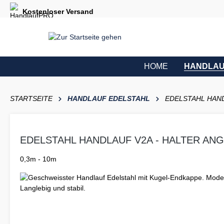
e springen
Zur Hauptnavigation springen
Kostenloser Versand
HOME
HANDLAU
STARTSEITE
HANDLAUF EDELSTAHL
EDELSTAHL HAND
EDELSTAHL HANDLAUF V2A - HALTER AN
0,3m - 10m