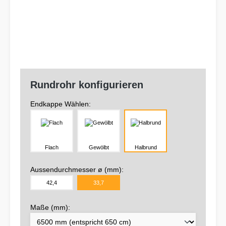
Rundrohr konfigurieren
Endkappe Wählen:
Flach
Gewölbt
Halbrund
Aussendurchmesser ø (mm):
42,4
33,7
Maße (mm):