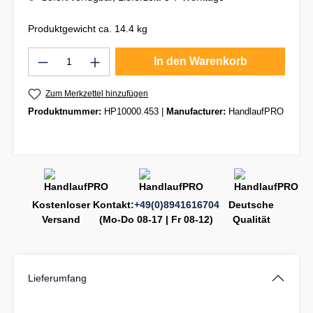
Produktgewicht ca. 14.4 kg
Produkt Anzahl: Gib den gewünschten Wert
In den Warenkorb
Zum Merkzettel hinzufügen
Produktnummer:
HP10000.453
|
Manufacturer:
HandlaufPRO
Kostenloser
Kontakt:
+49(0)8941616704
Deutsche
Versand
(Mo-Do 08-17 | Fr 08-12)
Qualität
Lieferumfang