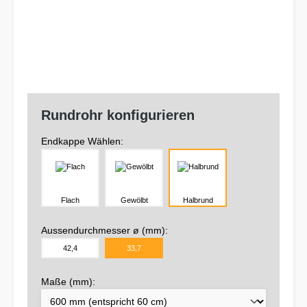
Rundrohr konfigurieren
Endkappe Wählen:
Flach
Gewölbt
Halbrund
Aussendurchmesser ø (mm):
42,4
33,7
Maße (mm):