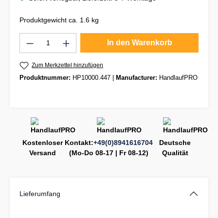
Produktgewicht ca. 1.6 kg
Produkt Anzahl: Gib den gewünschten Wert
In den Warenkorb
Zum Merkzettel hinzufügen
Produktnummer:
HP10000.447
|
Manufacturer:
HandlaufPRO
Kostenloser
Kontakt:
+49(0)8941616704
Deutsche
Versand
(Mo-Do 08-17 | Fr 08-12)
Qualität
Lieferumfang