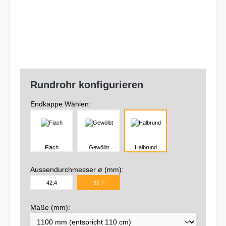
Rundrohr konfigurieren
Endkappe Wählen:
Flach
Gewölbt
Halbrund
Aussendurchmesser ø (mm):
42,4
33,7
Maße (mm):