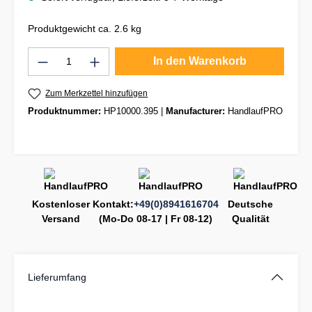
Produktgewicht ca. 2.6 kg
Produkt Anzahl: Gib den gewünschten Wert
In den Warenkorb
Zum Merkzettel hinzufügen
Produktnummer:
HP10000.395
|
Manufacturer:
HandlaufPRO
Kostenloser
Kontakt:
+49(0)8941616704
Deutsche
Versand
(Mo-Do 08-17 | Fr 08-12)
Qualität
Lieferumfang