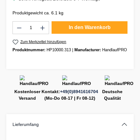
Produktgewicht ca. 6.1 kg
Produkt Anzahl: Gib den gewünschten Wert
In den Warenkorb
Zum Merkzettel hinzufügen
Produktnummer:
HP10000.313
|
Manufacturer:
HandlaufPRO
Kostenloser
Kontakt:
+49(0)8941616704
Deutsche
Versand
(Mo-Do 08-17 | Fr 08-12)
Qualität
Lieferumfang