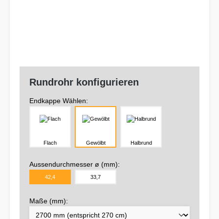
Rundrohr konfigurieren
Endkappe Wählen:
Flach
Gewölbt
Halbrund
Aussendurchmesser ø (mm):
42,4
33,7
Maße (mm):