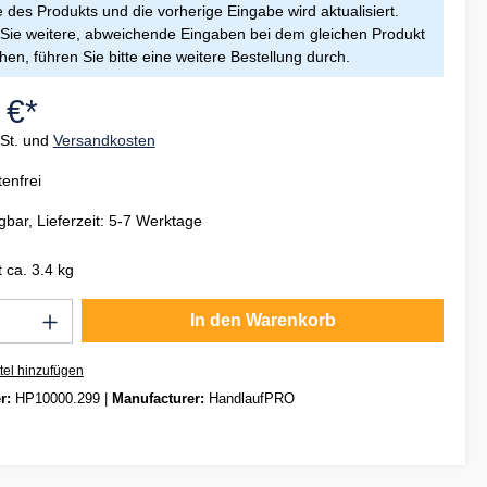
des Produkts und die vorherige Eingabe wird aktualisiert.
ie weitere, abweichende Eingaben bei dem gleichen Produkt
en, führen Sie bitte eine weitere Bestellung durch.
 €*
wSt. und
Versandkosten
enfrei
gbar, Lieferzeit: 5-7 Werktage
 ca. 3.4 kg
Anzahl: Gib den gewünschten Wert ein oder
In den Warenkorb
tel hinzufügen
r:
HP10000.299
|
Manufacturer:
HandlaufPRO