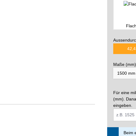
Flac
Aussendurc
42,4
Maße (mm)
Für eine mi
(mm). Dana
eingeben.
Beim e