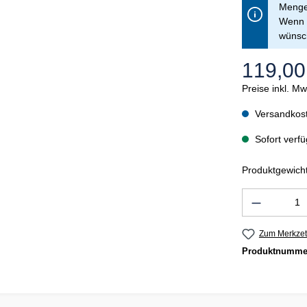
Menge 
Wenn S
wünsch
119,00
Preise inkl. M
Versandkost
Sofort verfü
Produktgewicht
Produkt 
Zum Merkzet
Produktnumme