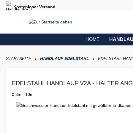
e springen
Zur Hauptnavigation springen
Kostenloser Versand
HOME
HANDLAU
STARTSEITE
HANDLAUF EDELSTAHL
EDELSTAHL HAND
EDELSTAHL HANDLAUF V2A - HALTER AN
0,3m - 10m