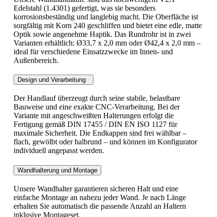
Edelstahl (1.4301) gefertigt, was sie besonders
korrosionsbeständig und langlebig macht. Die Oberfläche ist
sorgfältig mit Korn 240 geschliffen und bietet eine edle, matte
Optik sowie angenehme Haptik. Das Rundrohr ist in zwei
Varianten erhältlich: Ø33,7 x 2,0 mm oder Ø42,4 x 2,0 mm –
ideal für verschiedene Einsatzzwecke im Innen- und
Außenbereich.
Design und Verarbeitung
Der Handlauf überzeugt durch seine stabile, belastbare
Bauweise und eine exakte CNC-Verarbeitung. Bei der
Variante mit angeschweißten Halterungen erfolgt die
Fertigung gemäß DIN 17455 / DIN EN ISO 1127 für
maximale Sicherheit. Die Endkappen sind frei wählbar –
flach, gewölbt oder halbrund – und können im Konfigurator
individuell angepasst werden.
Wandhalterung und Montage
Unsere Wandhalter garantieren sicheren Halt und eine
einfache Montage an nahezu jeder Wand. Je nach Länge
erhalten Sie automatisch die passende Anzahl an Haltern
inklusive Montageset.