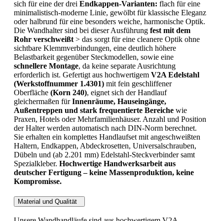
sich für eine der drei
Endkappen-Varianten:
flach für eine
minimalistisch-moderne Linie, gewölbt für klassische Eleganz
oder halbrund für eine besonders weiche, harmonische Optik.
Die Wandhalter sind bei dieser Ausführung
fest mit dem
Rohr verschweißt
> das sorgt für eine cleanere Optik ohne
sichtbare Klemmverbindungen, eine deutlich höhere
Belastbarkeit gegenüber Steckmodellen, sowie eine
schnellere Montage
, da keine separate Ausrichtung
erforderlich ist. Gefertigt aus hochwertigem
V2A Edelstahl
(Werkstoffnummer 1.4301)
mit fein geschliffener
Oberfläche
(Korn 240)
, eignet sich der Handlauf
gleichermaßen für
Innenräume, Hauseingänge,
Außentreppen und stark frequentierte Bereiche
wie
Praxen, Hotels oder Mehrfamilienhäuser. Anzahl und Position
der Halter werden automatisch nach DIN-Norm berechnet.
Sie erhalten ein komplettes Handlaufset mit angeschweißten
Haltern, Endkappen, Abdeckrosetten, Universalschrauben,
Dübeln und (ab 2.201 mm) Edelstahl-Steckverbinder samt
Spezialkleber.
Hochwertige Handwerksarbeit aus
deutscher Fertigung – keine Massenproduktion, keine
Kompromisse.
Material und Qualität
Unsere Wandhandläufe sind aus hochwertigem V2A