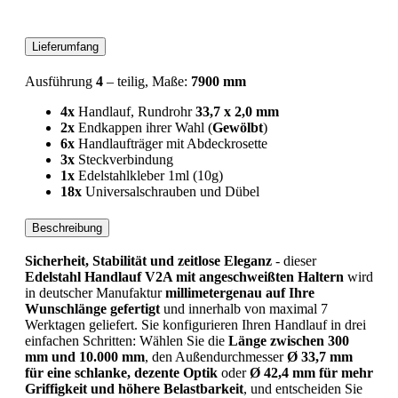
Lieferumfang
Ausführung
4
– teilig, Maße:
7900 mm
4x
Handlauf, Rundrohr
33,7 x 2,0 mm
2x
Endkappen ihrer Wahl (
Gewölbt
)
6x
Handlaufträger mit Abdeckrosette
3x
Steckverbindung
1x
Edelstahlkleber 1ml (10g)
18x
Universalschrauben und Dübel
Beschreibung
Sicherheit, Stabilität und zeitlose Eleganz
- dieser
Edelstahl Handlauf V2A mit angeschweißten Haltern
wird
in deutscher Manufaktur
millimetergenau auf Ihre
Wunschlänge gefertigt
und innerhalb von maximal 7
Werktagen geliefert. Sie konfigurieren Ihren Handlauf in drei
einfachen Schritten: Wählen Sie die
Länge zwischen 300
mm und 10.000 mm
, den Außendurchmesser
Ø 33,7 mm
für eine schlanke, dezente Optik
oder
Ø 42,4 mm für mehr
Griffigkeit und höhere Belastbarkeit
, und entscheiden Sie