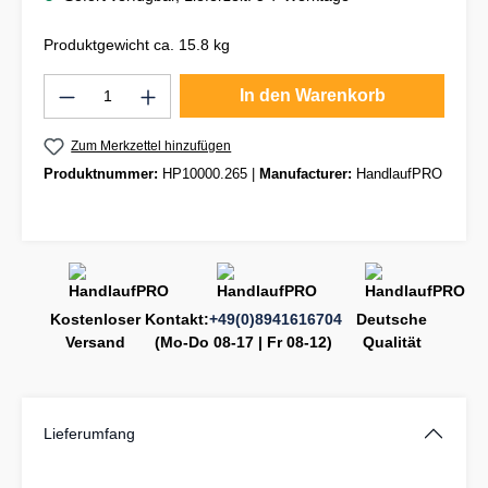
Produktgewicht ca. 15.8 kg
Produkt Anzahl: Gib den gewünschten Wert
In den Warenkorb
Zum Merkzettel hinzufügen
Produktnummer:
HP10000.265
|
Manufacturer:
HandlaufPRO
Kostenloser
Kontakt:
+49(0)8941616704
Deutsche
Versand
(Mo-Do 08-17 | Fr 08-12)
Qualität
Lieferumfang