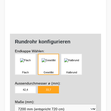
Rundrohr konfigurieren
Endkappe Wählen:
Flach
Gewölbt
Halbrund
Aussendurchmesser ø (mm):
42,4
33,7
Maße (mm):