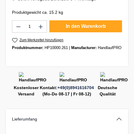
Produktgewicht ca. 15.2 kg
Produkt Anzahl: Gib den gewünschten Wert
In den Warenkorb
Zum Merkzettel hinzufügen
Produktnummer:
HP10000.261
|
Manufacturer:
HandlaufPRO
Kostenloser
Kontakt:
+49(0)8941616704
Deutsche
Versand
(Mo-Do 08-17 | Fr 08-12)
Qualität
Lieferumfang