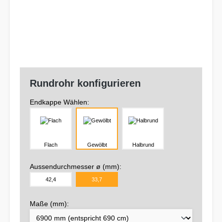
Rundrohr konfigurieren
Endkappe Wählen:
Flach
Gewölbt
Halbrund
Aussendurchmesser ø (mm):
42,4
33,7
Maße (mm):