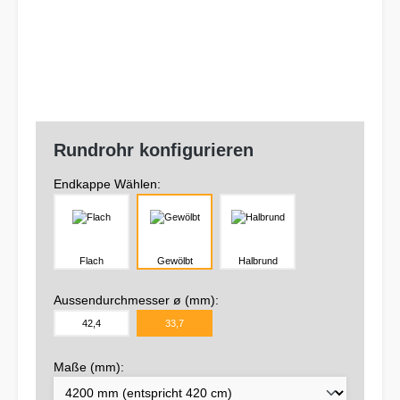
Rundrohr konfigurieren
Endkappe Wählen:
Flach
Gewölbt
Halbrund
Aussendurchmesser ø (mm):
42,4
33,7
Maße (mm):