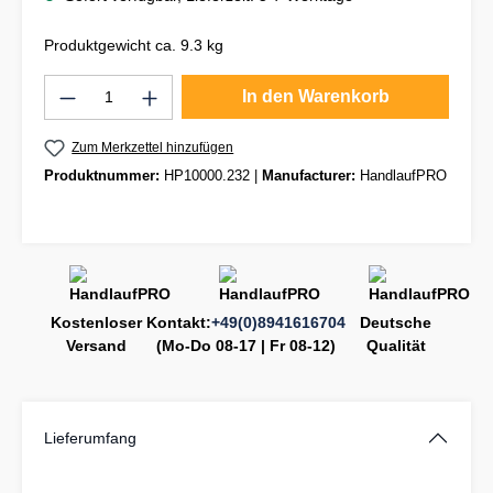
Produktgewicht ca. 9.3 kg
Produkt Anzahl: Gib den gewünschten Wert
In den Warenkorb
Zum Merkzettel hinzufügen
Produktnummer:
HP10000.232
|
Manufacturer:
HandlaufPRO
Kostenloser
Kontakt:
+49(0)8941616704
Deutsche
Versand
(Mo-Do 08-17 | Fr 08-12)
Qualität
Lieferumfang