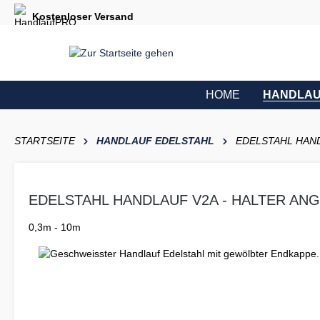
e springen
Zur Hauptnavigation springen
Kostenloser Versand
HOME
HANDLAU
STARTSEITE
HANDLAUF EDELSTAHL
EDELSTAHL HAND
EDELSTAHL HANDLAUF V2A - HALTER AN
0,3m - 10m