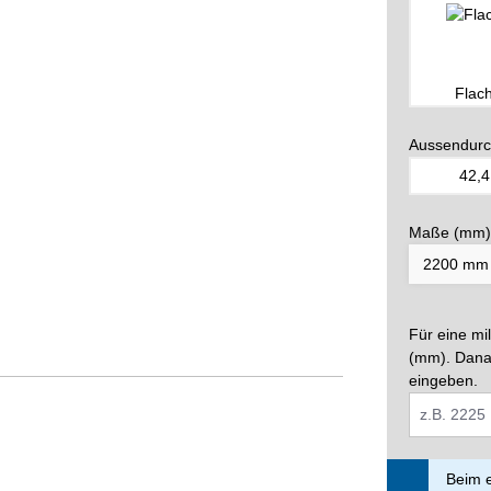
Flac
Aussendurc
42,4
Maße (mm)
Für eine mi
(mm). Dana
eingeben.
Beim e