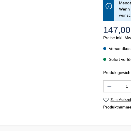
Menge 
Wenn S
wünsch
147,00
Preise inkl. M
Versandkost
Sofort verfü
Produktgewicht
Produkt 
Zum Merkzet
Produktnumme