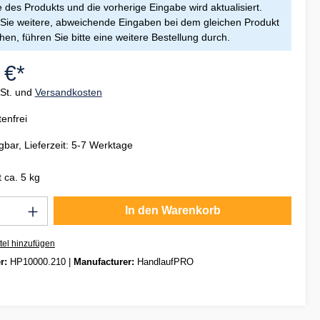
des Produkts und die vorherige Eingabe wird aktualisiert.
ie weitere, abweichende Eingaben bei dem gleichen Produkt
en, führen Sie bitte eine weitere Bestellung durch.
 €*
wSt. und
Versandkosten
enfrei
gbar, Lieferzeit: 5-7 Werktage
 ca. 5 kg
Anzahl: Gib den gewünschten Wert ein oder
In den Warenkorb
tel hinzufügen
r:
HP10000.210
|
Manufacturer:
HandlaufPRO