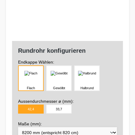
Rundrohr konfigurieren
Endkappe Wählen:
Flach
Gewölbt
Halbrund
Aussendurchmesser ø (mm):
42,4
33,7
Maße (mm):