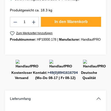
Produktgewicht ca. 18.3 kg
Produkt Anzahl: Gib den gewünschten Wert
In den Warenkorb
Zum Merkzettel hinzufügen
Produktnummer:
HP10000.178
|
Manufacturer:
HandlaufPRO
Kostenloser
Kontakt:
+49(0)8941616704
Deutsche
Versand
(Mo-Do 08-17 | Fr 08-12)
Qualität
Lieferumfang