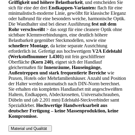
Griffigkeit und höhere Belastbarkeit
, und entscheiden Sie
sich für eine der drei
Endkappen-Varianten:
flach für eine
minimalistisch-moderne Linie, gewölbt für klassische Eleganz
oder halbrund für eine besonders weiche, harmonische Optik.
Die Wandhalter sind bei dieser Ausführung
fest mit dem
Rohr verschweißt
> das sorgt für eine cleanere Optik ohne
sichtbare Klemmverbindungen, eine deutlich höhere
Belastbarkeit gegenüber Steckmodellen, sowie eine
schnellere Montage
, da keine separate Ausrichtung
erforderlich ist. Gefertigt aus hochwertigem
V2A Edelstahl
(Werkstoffnummer 1.4301)
mit fein geschliffener
Oberfläche
(Korn 240)
, eignet sich der Handlauf
gleichermaßen für
Innenräume, Hauseingänge,
Außentreppen und stark frequentierte Bereiche
wie
Praxen, Hotels oder Mehrfamilienhäuser. Anzahl und Position
der Halter werden automatisch nach DIN-Norm berechnet.
Sie erhalten ein komplettes Handlaufset mit angeschweißten
Haltern, Endkappen, Abdeckrosetten, Universalschrauben,
Dübeln und (ab 2.201 mm) Edelstahl-Steckverbinder samt
Spezialkleber.
Hochwertige Handwerksarbeit aus
deutscher Fertigung – keine Massenproduktion, keine
Kompromisse.
Material und Qualität