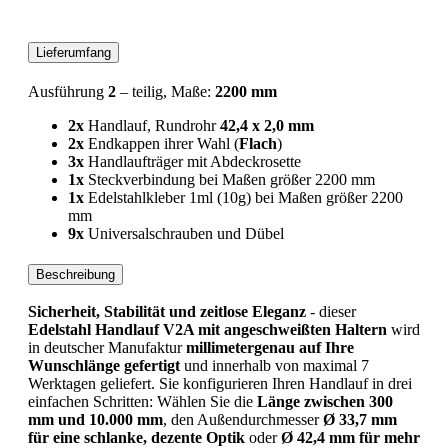
Lieferumfang
Ausführung
2
– teilig, Maße:
2200 mm
2x
Handlauf, Rundrohr
42,4 x 2,0 mm
2x
Endkappen ihrer Wahl (
Flach
)
3x
Handlaufträger mit Abdeckrosette
1x
Steckverbindung bei Maßen größer 2200 mm
1x
Edelstahlkleber 1ml (10g) bei Maßen größer 2200
mm
9x
Universalschrauben und Dübel
Beschreibung
Sicherheit, Stabilität und zeitlose Eleganz
- dieser
Edelstahl Handlauf V2A mit angeschweißten Haltern
wird
in deutscher Manufaktur
millimetergenau auf Ihre
Wunschlänge gefertigt
und innerhalb von maximal 7
Werktagen geliefert. Sie konfigurieren Ihren Handlauf in drei
einfachen Schritten: Wählen Sie die
Länge zwischen 300
mm und 10.000 mm
, den Außendurchmesser
Ø 33,7 mm
für eine schlanke, dezente Optik
oder
Ø 42,4 mm für mehr