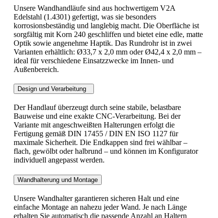
Unsere Wandhandläufe sind aus hochwertigem V2A
Edelstahl (1.4301) gefertigt, was sie besonders
korrosionsbeständig und langlebig macht. Die Oberfläche ist
sorgfältig mit Korn 240 geschliffen und bietet eine edle, matte
Optik sowie angenehme Haptik. Das Rundrohr ist in zwei
Varianten erhältlich: Ø33,7 x 2,0 mm oder Ø42,4 x 2,0 mm –
ideal für verschiedene Einsatzzwecke im Innen- und
Außenbereich.
Design und Verarbeitung
Der Handlauf überzeugt durch seine stabile, belastbare
Bauweise und eine exakte CNC-Verarbeitung. Bei der
Variante mit angeschweißten Halterungen erfolgt die
Fertigung gemäß DIN 17455 / DIN EN ISO 1127 für
maximale Sicherheit. Die Endkappen sind frei wählbar –
flach, gewölbt oder halbrund – und können im Konfigurator
individuell angepasst werden.
Wandhalterung und Montage
Unsere Wandhalter garantieren sicheren Halt und eine
einfache Montage an nahezu jeder Wand. Je nach Länge
erhalten Sie automatisch die passende Anzahl an Haltern